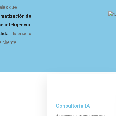
ales que
omatización de
o inteligencia
edida
, diseñadas
 cliente
Consultoría IA